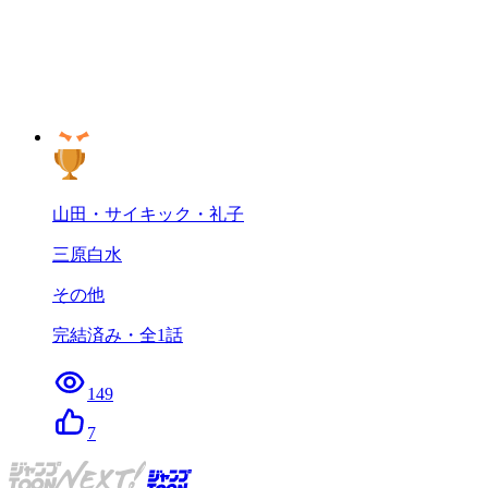
山田・サイキック・礼子
三原白水
その他
完結済み
・全
1
話
149
7