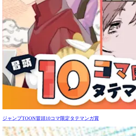
ジャンプTOON冒頭10コマ限定タテマンガ賞