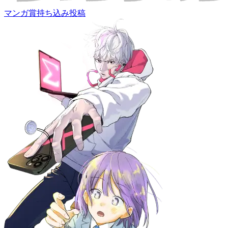
マンガ賞
持ち込み
投稿