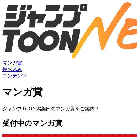
マンガ賞
持ち込み
コンテンツ
マンガ賞
ジャンプTOON編集部のマンガ賞をご案内！
受付中のマンガ賞