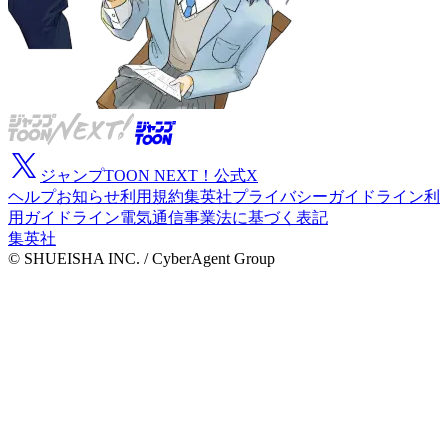
ジャンプTOON NEXT！公式X
ヘルプ
お知らせ
利用規約
集英社プライバシーガイドライン
利
用ガイドライン
電気通信事業法に基づく表記
集英社
© SHUEISHA INC. / CyberAgent Group