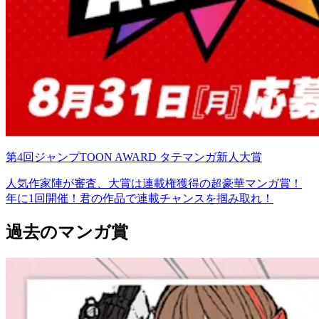
第4回ジャンプTOON AWARD タテマンガ新人大賞
人気作家陣が審査、大賞は連載権獲得の超豪華マンガ賞！
年に1回開催！君の作品で連載チャンスを掴み取れ！
過去のマンガ賞