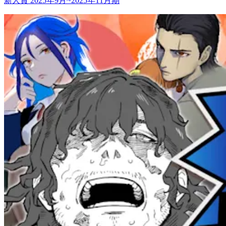
新人賞 2025年9月~2025年11月期