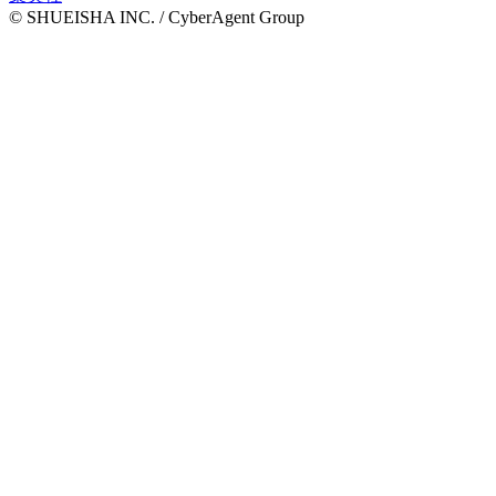
© SHUEISHA INC. / CyberAgent Group