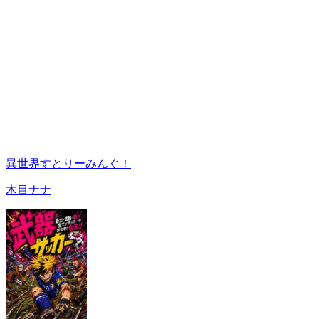
異世界すとりーみんぐ！
木目ナナ