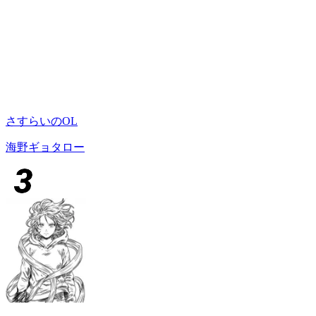
さすらいのOL
海野ギョタロー