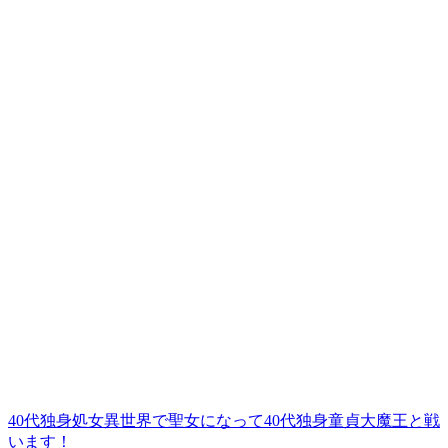
40代独身処女異世界で聖女になって40代独身童貞大魔王と戦
います！