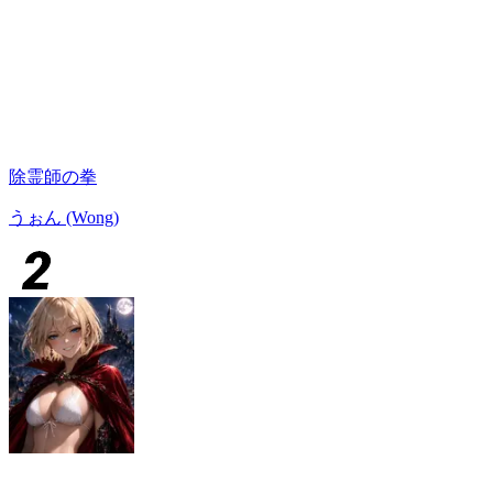
除霊師の拳
うぉん (Wong)