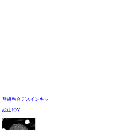
弩級融合デスインキャ
絵山JOY