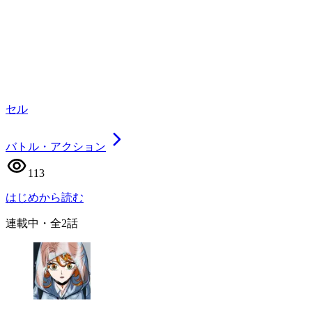
セル
バトル・アクション
113
はじめから読む
連載中
・全
2
話