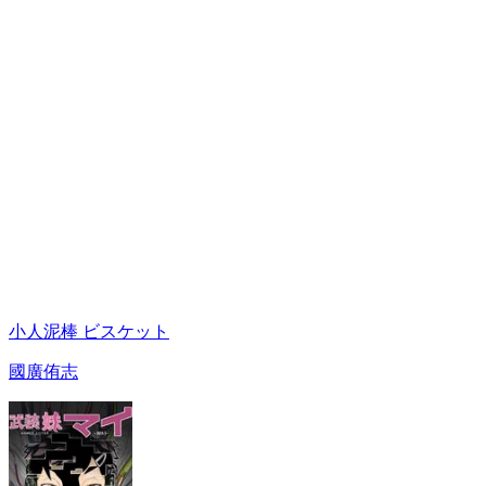
小人泥棒 ビスケット
國廣侑志