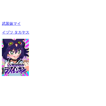
武装妹マイ
イヅツ タカヤス