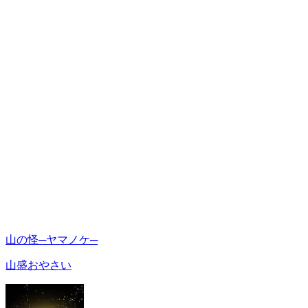
山の怪─ヤマノケ─
山盛おやさい