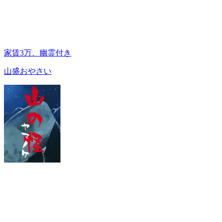
家賃3万、幽霊付き
山盛おやさい