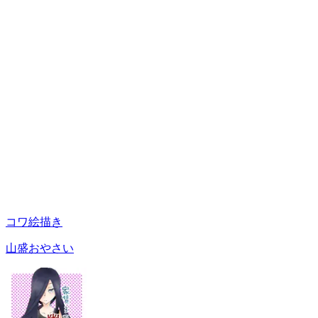
コワ絵描き
山盛おやさい