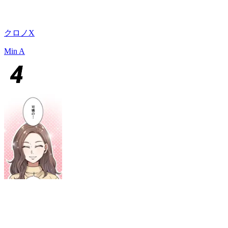
クロノX
Min A