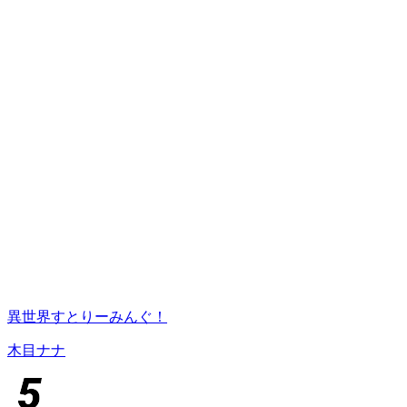
異世界すとりーみんぐ！
木目ナナ