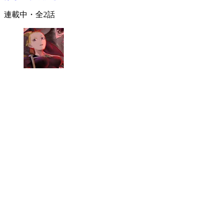
連載中
・全
2
話