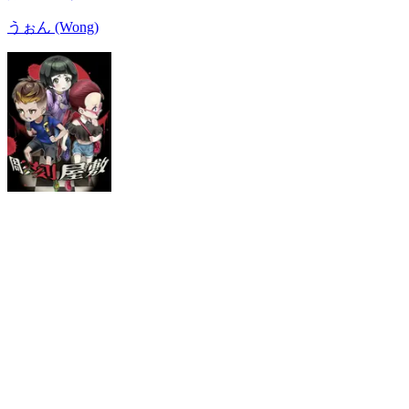
うぉん (Wong)