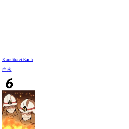
Konditorei Earth
白米