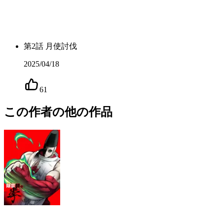
第
2
話
月使討伐
2025/04/18
61
この作者の他の作品