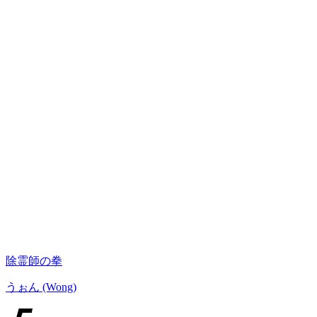
除霊師の拳
うぉん (Wong)