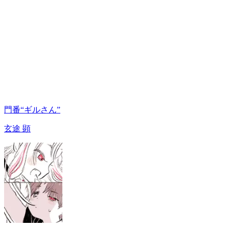
門番“ギルさん”
玄途 顕