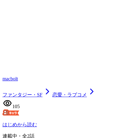
macbolt
ファンタジー・SF
恋愛・ラブコメ
105
はじめから読む
連載中
・全
2
話