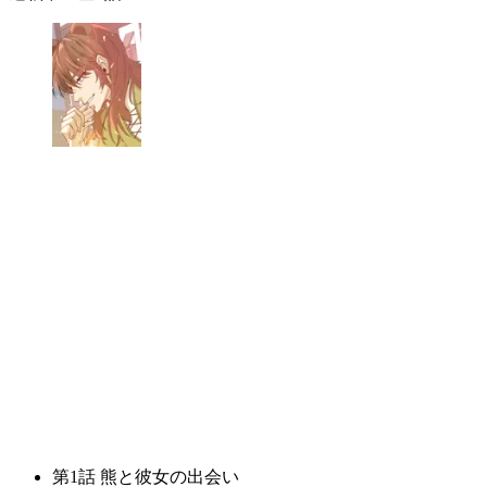
第
1
話
熊と彼女の出会い