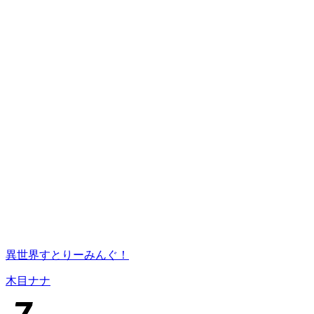
異世界すとりーみんぐ！
木目ナナ