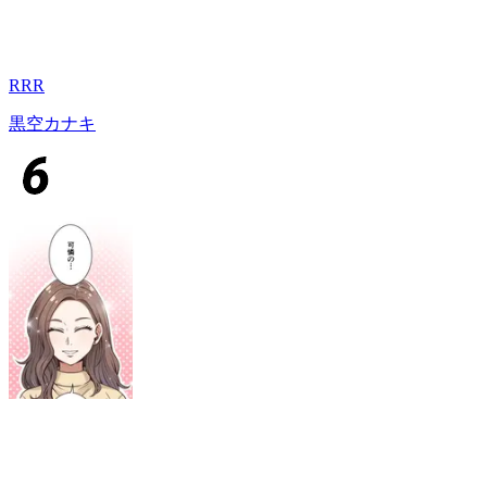
RRR
黒空カナキ