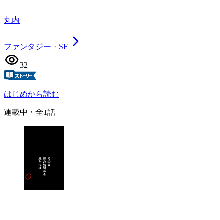
丸内
ファンタジー・SF
32
はじめから読む
連載中
・全
1
話