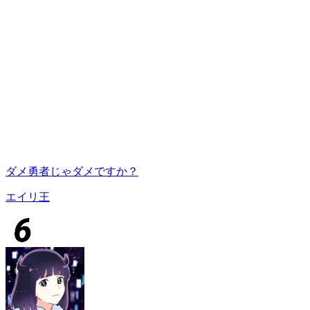
ダメ勇者じゃダメですか？
エイリ王