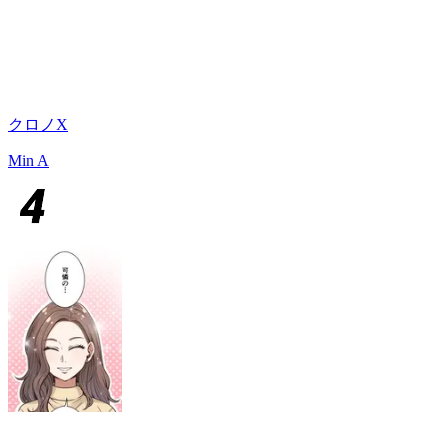
クロノX
Min A