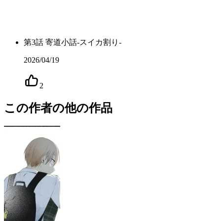
第
3
話
寄道小話-スイカ割り-
2026/04/19
2
この作者の他の作品