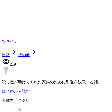
ツキイチ
日常
その他
219
殺し屋が助けてくれた家族のために引退を決意する話。
はじめから読む
連載中
・全
3
話