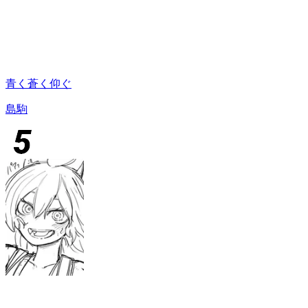
青く蒼く仰ぐ
島駒