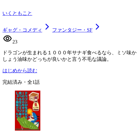
いくともこと
ギャグ・コメディ
ファンタジー・SF
23
ドラゴンが生まれる１０００年サナギ食べるなら、ミソ味か
しょう油味かどっちが良いかと言う不毛な議論。
はじめから読む
完結済み
・全
1
話