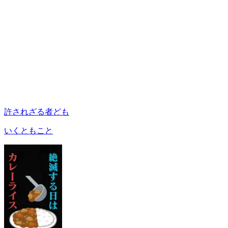
許されざる者ども
いくともこと