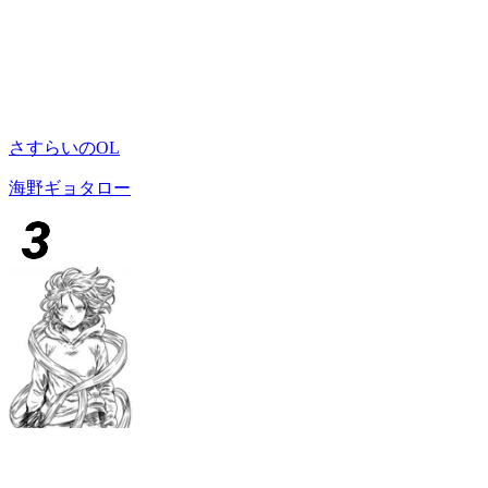
さすらいのOL
海野ギョタロー