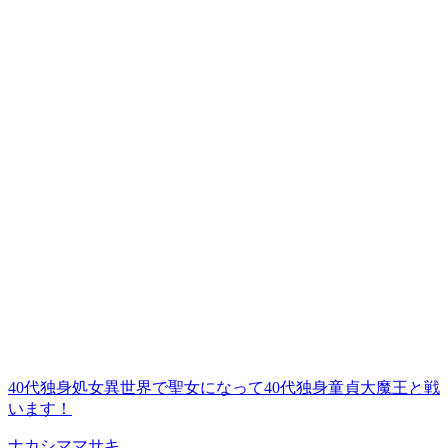
40代独身処女異世界で聖女になって40代独身童貞大魔王と戦
います！
ナカシママサキ