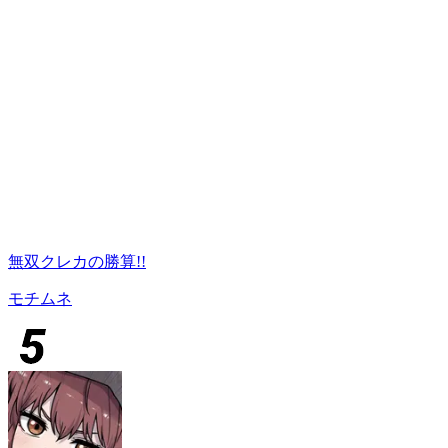
無双クレカの勝算!!
モチムネ