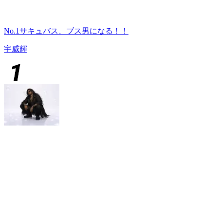
No.1サキュバス、ブス男になる！！
宇威輝