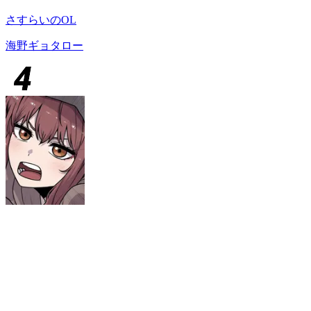
さすらいのOL
海野ギョタロー