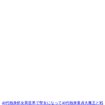
40代独身処女異世界で聖女になって40代独身童貞大魔王と戦