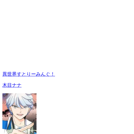
異世界すとりーみんぐ！
木目ナナ