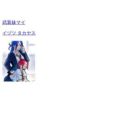
武装妹マイ
イヅツ タカヤス