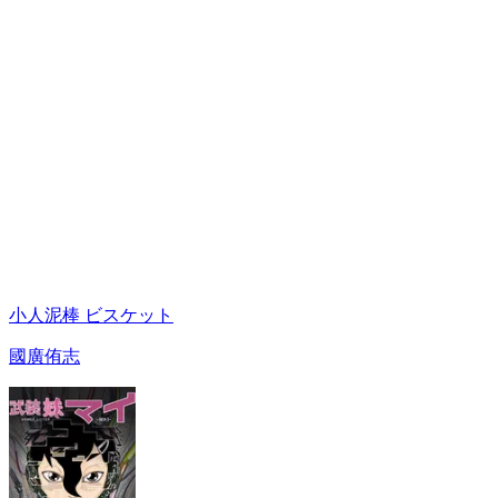
小人泥棒 ビスケット
國廣侑志