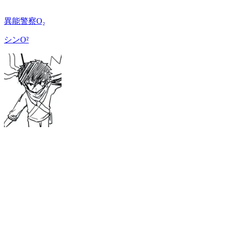
異能警察O₂
シンO²