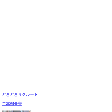
どきどきサクルート
二本柳亜美