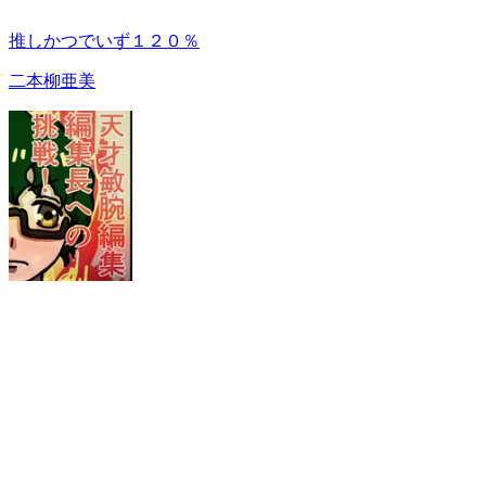
推しかつでいず１２０％
二本柳亜美