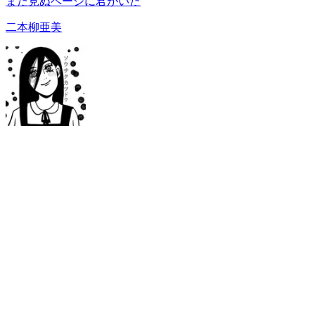
まだ見ぬページに君がいた
二本柳亜美