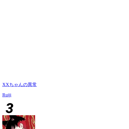
XXちゃんの異常
Ruiji