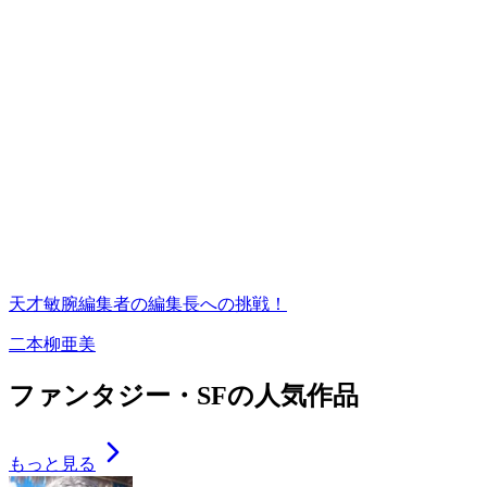
天才敏腕編集者の編集長への挑戦！
二本柳亜美
ファンタジー・SFの人気作品
もっと見る