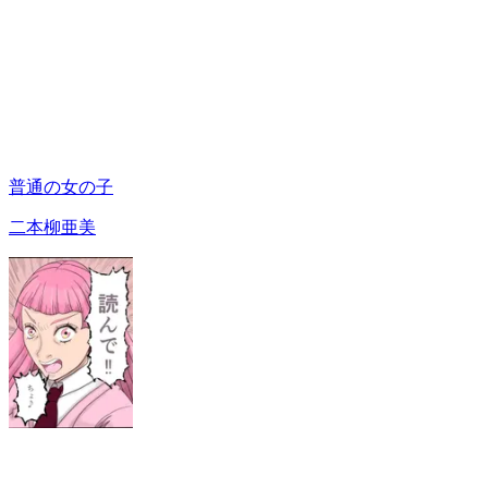
普通の女の子
二本柳亜美