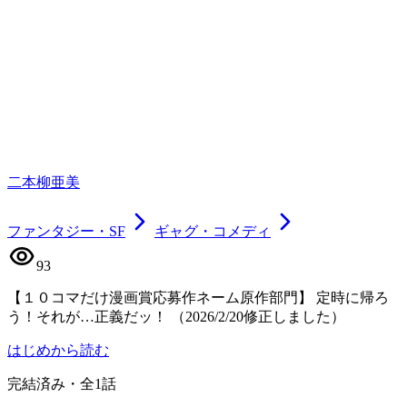
二本柳亜美
ファンタジー・SF
ギャグ・コメディ
93
【１０コマだけ漫画賞応募作ネーム原作部門】 定時に帰ろ
う！それが…正義だッ！ （2026/2/20修正しました）
はじめから読む
完結済み
・全
1
話