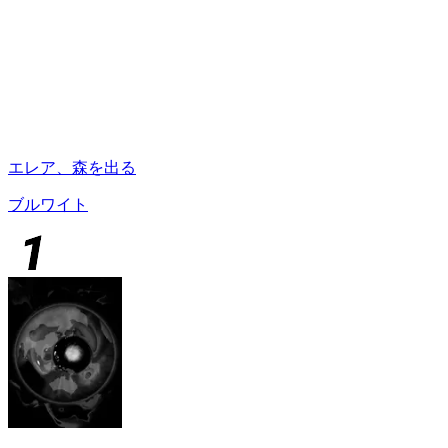
エレア、森を出る
ブルワイト