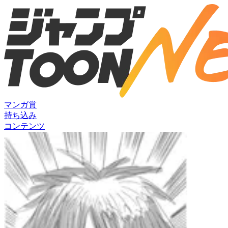
マンガ賞
持ち込み
コンテンツ