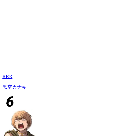
RRR
黒空カナキ