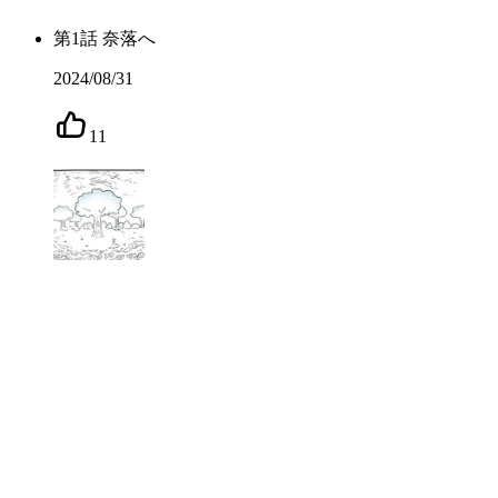
第
1
話
奈落へ
2024/08/31
11