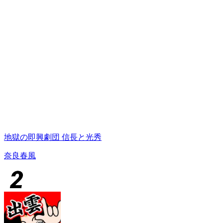
地獄の即興劇団 信長と光秀
奈良春風