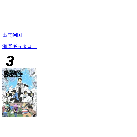
出雲阿国
海野ギョタロー