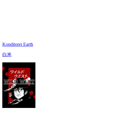
Konditorei Earth
白米