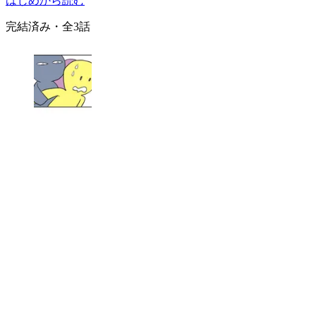
はじめから読む
完結済み
・全
3
話