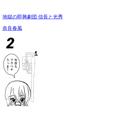
地獄の即興劇団 信長と光秀
奈良春風