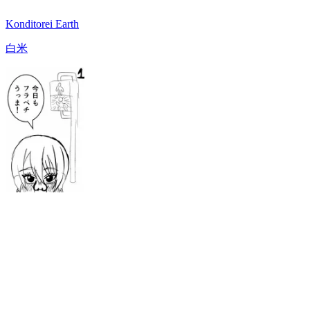
Konditorei Earth
白米