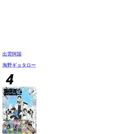
出雲阿国
海野ギョタロー