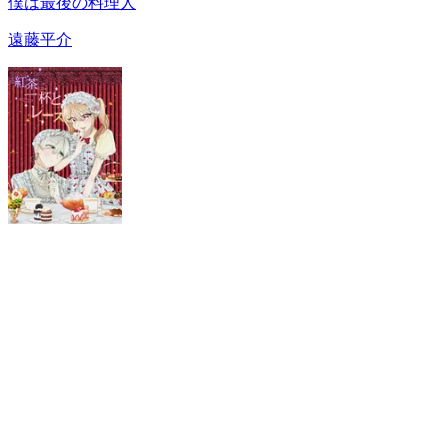
僕は最後の料理人
遠藤平介