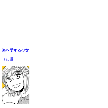
海を愛する少女
りゅ縁