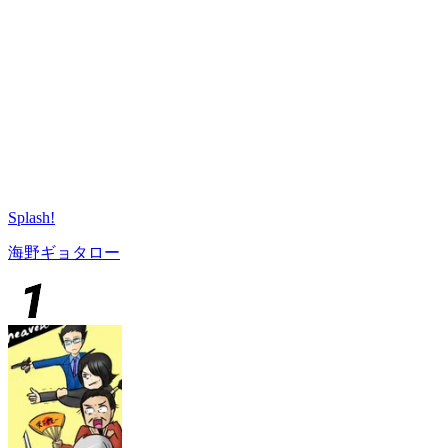
Splash!
海野ギョタロー