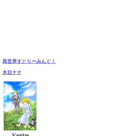
異世界すとりーみんぐ！
木目ナナ