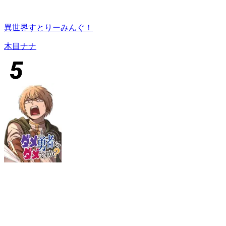
異世界すとりーみんぐ！
木目ナナ