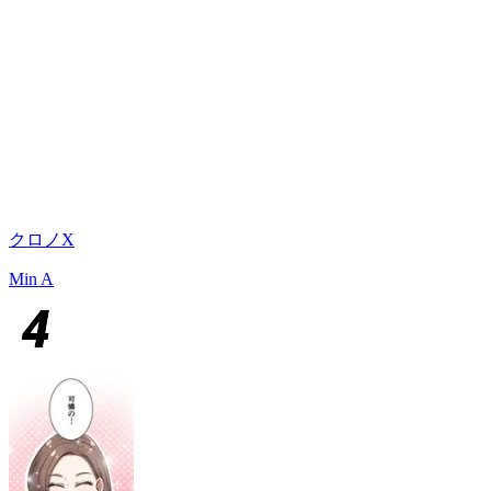
クロノX
Min A