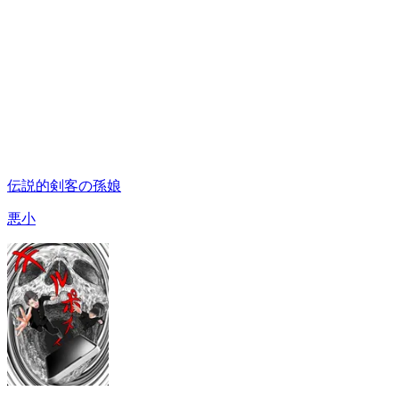
伝説的剣客の孫娘
悪小