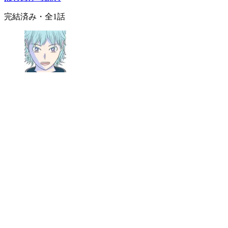
完結済み
・全
1
話