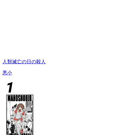
人類滅亡の日の殺人
悪小