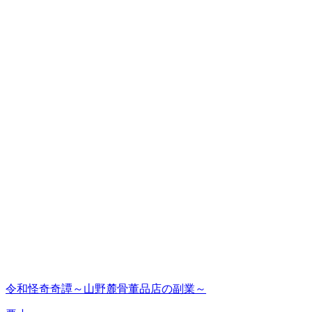
令和怪奇奇譚～山野麓骨董品店の副業～