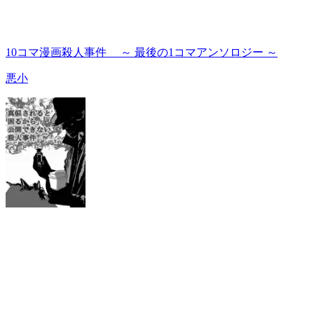
10コマ漫画殺人事件 ～ 最後の1コマアンソロジー ～
悪小