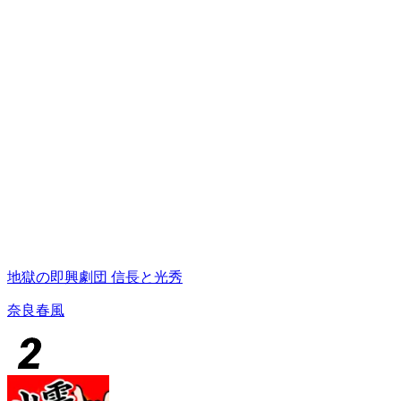
地獄の即興劇団 信長と光秀
奈良春風