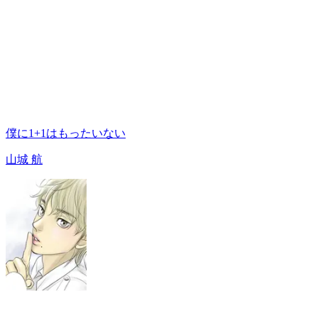
僕に1+1はもったいない
山城 航