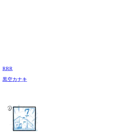
RRR
黒空カナキ