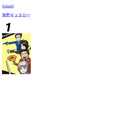
Splash!
海野ギョタロー