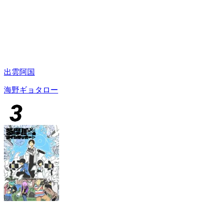
出雲阿国
海野ギョタロー