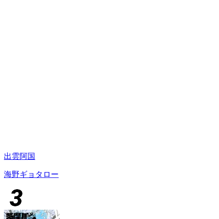
出雲阿国
海野ギョタロー