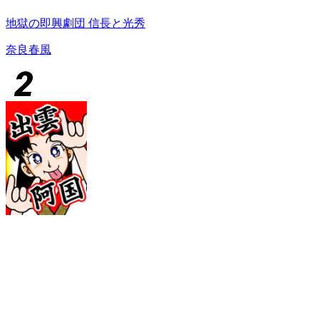
地獄の即興劇団 信長と光秀
奈良春風