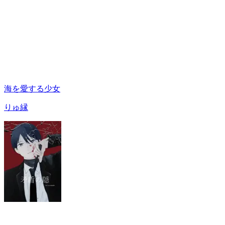
海を愛する少女
りゅ縁