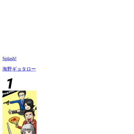
Splash!
海野ギョタロー