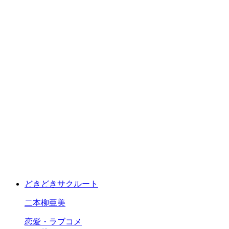
どきどきサクルート
二本柳亜美
恋愛・ラブコメ