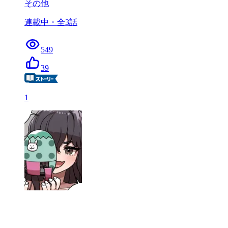
その他
連載中
・全
3
話
549
39
1