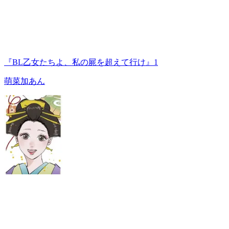
『BL乙女たちよ、私の屍を超えて行け』1
萌菜加あん