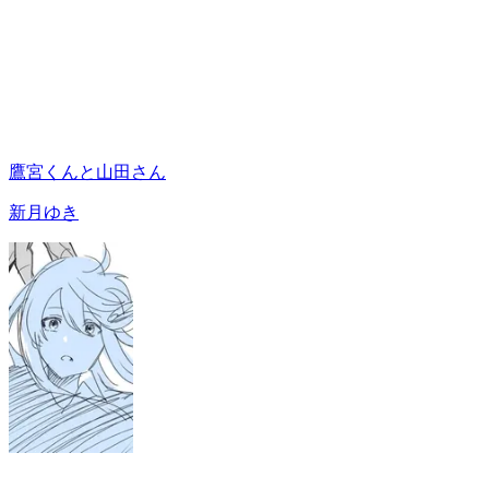
鷹宮くんと山田さん
新月ゆき