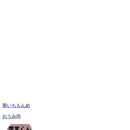
華いちもんめ
おうみ尚