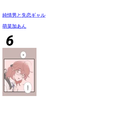
純情男と失恋ギャル
萌菜加あん