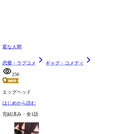
変な人間
恋愛・ラブコメ
ギャグ・コメディ
250
エッグヘッド
はじめから読む
完結済み
・全
1
話