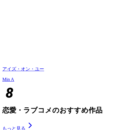
アイズ・オン・ユー
Min A
恋愛・ラブコメのおすすめ作品
もっと見る