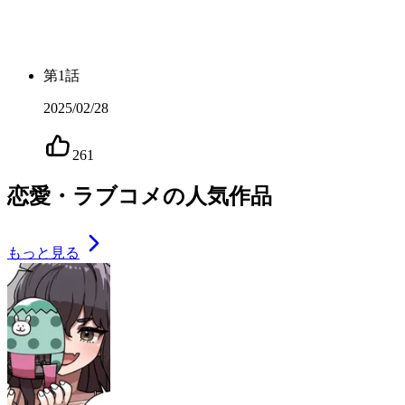
第
1
話
2025/02/28
261
恋愛・ラブコメの人気作品
もっと見る