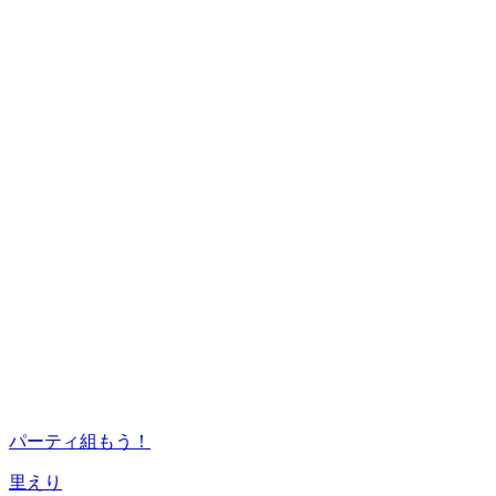
パーティ組もう！
里えり