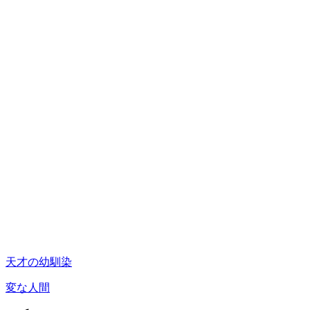
天才の幼馴染
変な人間