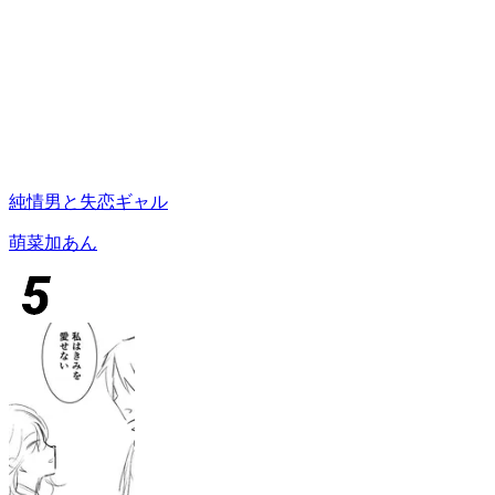
純情男と失恋ギャル
萌菜加あん