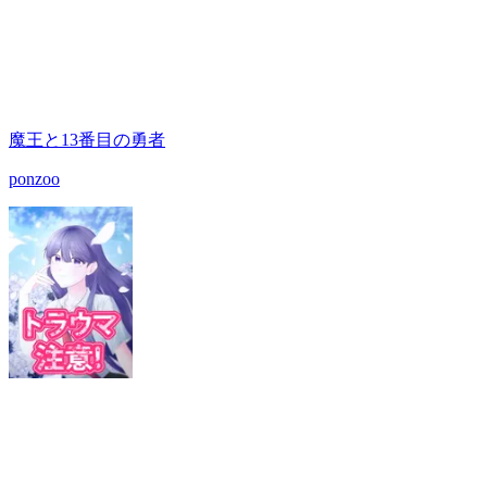
魔王と13番目の勇者
ponzoo