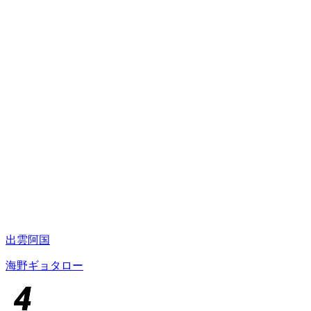
出雲阿国
海野ギョタロー