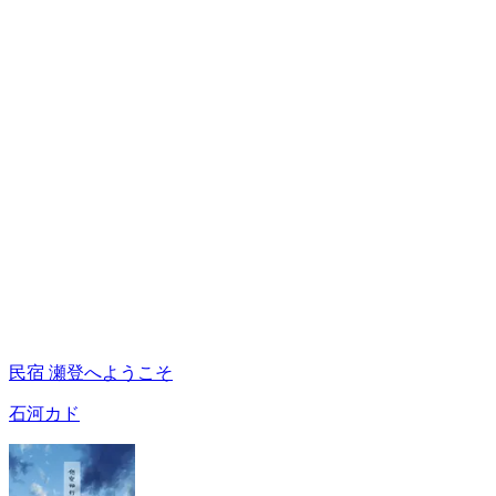
民宿 瀬登へようこそ
石河カド