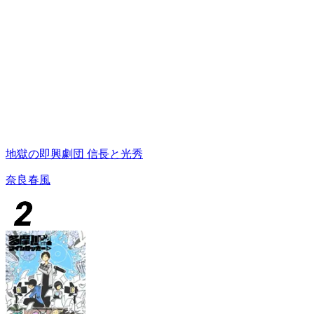
地獄の即興劇団 信長と光秀
奈良春風