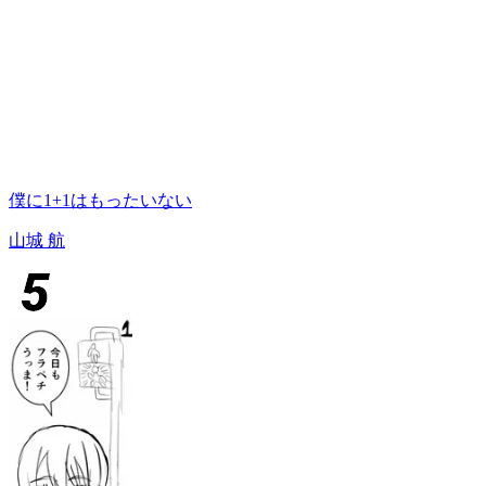
僕に1+1はもったいない
山城 航