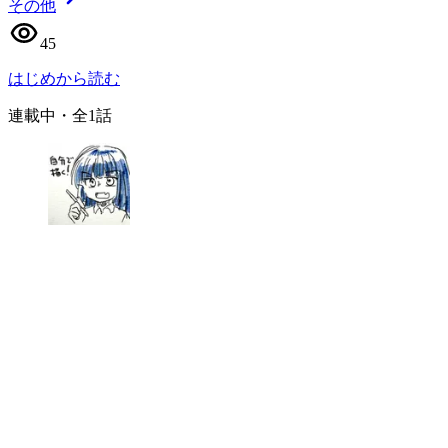
その他
45
はじめから読む
連載中
・全
1
話