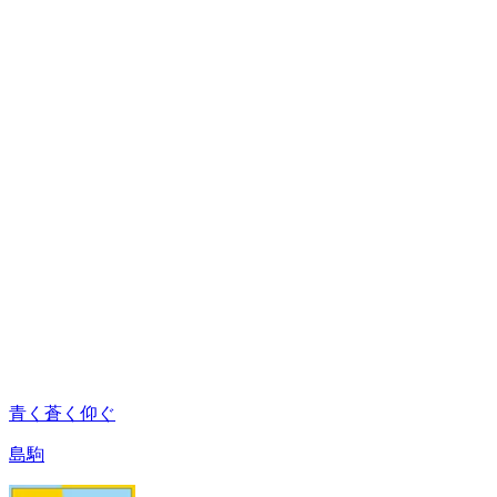
青く蒼く仰ぐ
島駒